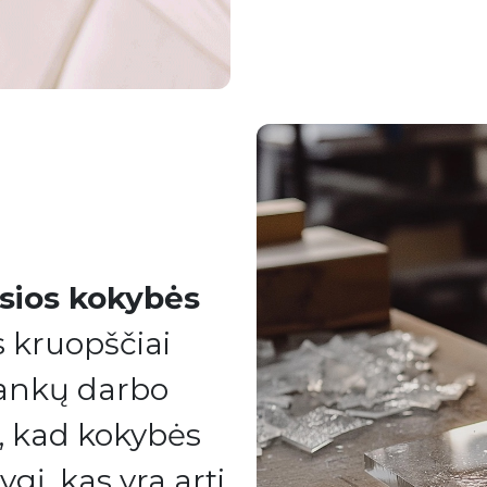
sios kokybės
s kruopščiai
rankų darbo
a, kad kokybės
ygį, kas yra arti