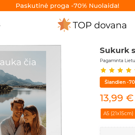
Paskutinė proga -70% Nuolaida!
S
Spotify 
Pagaminta Lietu
Šiandien -7
13,99
€
A5 (21x15cm)