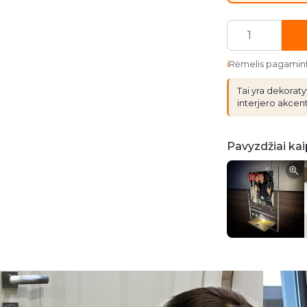
produkto
kiekis:
Spotify
Rėmelis pagamintas
daina
Tai yra dekoratyv
su
interjero akcent
Foto
Pavyzdžiai kai