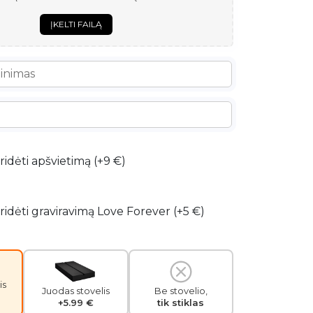
ĮKELTI FAILĄ
ridėti apšvietimą (+9 €)
ridėti graviravimą Love Forever (+5 €)
is
Juodas stovelis
Be stovelio,
+5.99 €
tik stiklas