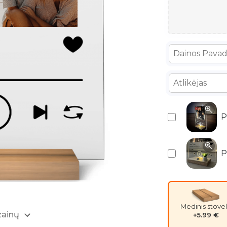
P
P
Medinis stovel
zainų
+5.99 €