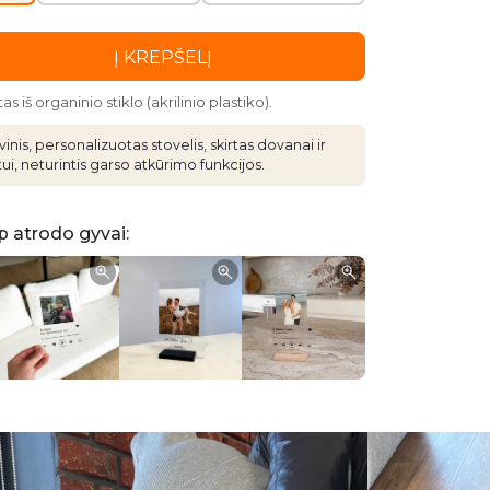
Į KREPŠELĮ
 iš organinio stiklo (akrilinio plastiko).
inis, personalizuotas stovelis, skirtas dovanai ir
ui, neturintis garso atkūrimo funkcijos.
p atrodo gyvai: