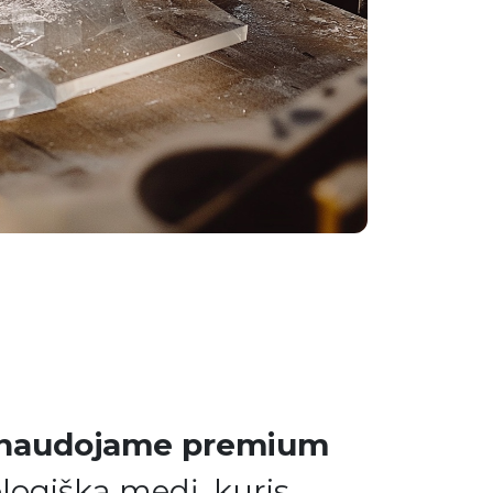
 naudojame premium
logišką medį, kuris