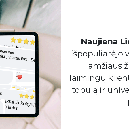
Naujiena Li
išpopuliarėjo v
amžiaus ž
laimingų klient
tobulą ir univ