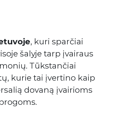
etuvoje
, kuri sparčiai
isoje šalyje tarp įvairaus
monių. Tūkstančiai
ų, kurie tai įvertino kaip
ersalią dovaną įvairioms
progoms.