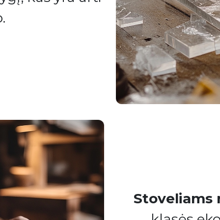
.
Stoveliams
klasės eko