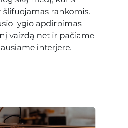
 šlifuojamas rankomis.
usio lygio apdirbimas
inį vaizdą net ir pačiame
ausiame interjere.