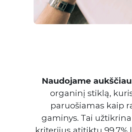
Naudojame aukščiau
organinį stiklą, kuri
paruošiamas kaip 
gaminys. Tai užtikrin
kriterijus atitiktų 99.7% l