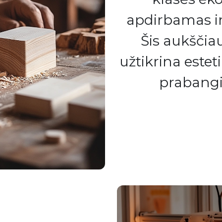
apdirbamas ir
Šis aukščia
užtikrina estet
prabangi