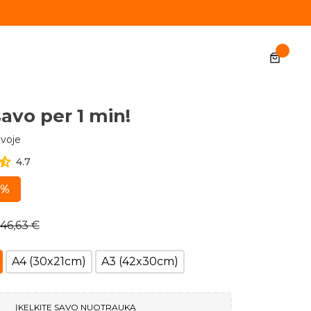
daina su Foto
voje
4.7
0%
46,63 €
A4 (30x21cm)
A3 (42x30cm)
ĮKELKITE SAVO NUOTRAUKĄ