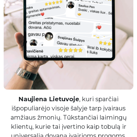
Naujiena Lietuvoje
, kuri sparčiai
išpopuliarėjo visoje šalyje tarp įvairaus
amžiaus žmonių. Tūkstančiai laimingų
klientų, kurie tai įvertino kaip tobulą ir
universalią dovaną įvairioms progoms.