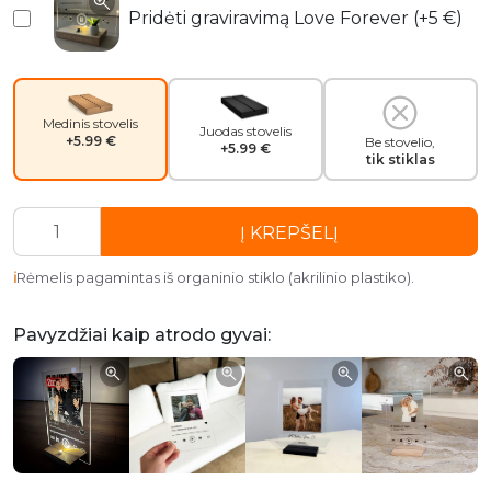
Pridėti graviravimą Love Forever (+5 €)
Medinis stovelis
Juodas stovelis
+5.99 €
Be stovelio,
+5.99 €
tik stiklas
produkto
Į KREPŠELĮ
kiekis:
Krikštynų
Rėmelis pagamintas iš organinio stiklo (akrilinio plastiko).
proga
Pavyzdžiai kaip atrodo gyvai: