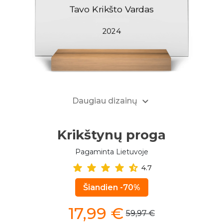
Daugiau dizainų
Krikštynų proga
Pagaminta Lietuvoje
4.7
Šiandien -70%
17,99
€
59,97 €