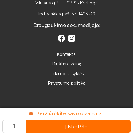
Vilniaus g 3, LT-97195 Kretinga
Ind. veiklos paž. Nr. 1493530
Draugaukime soc. medijoje:
Kontaktai
Rinktis dizainą
Pirkimo taisyklės
Privatumo politika
Parduodamas produktas yra vizualinis rėmelis ir nėra
Peržiūrėkite savo dizainą >
muzikinis grotuvas.
Copyright © TopDovana Visos teisės saugomos.
Į KREPŠELĮ