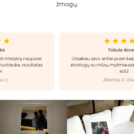
žmogų.
Tobula dovana!
Užsakiau savo antrai pusei kaip atsiminimą iš mūsų
atostogų su mūsų mylimiausia daina. Liko sužavėta,
ačiū!
Albertas R. (Kaunas)