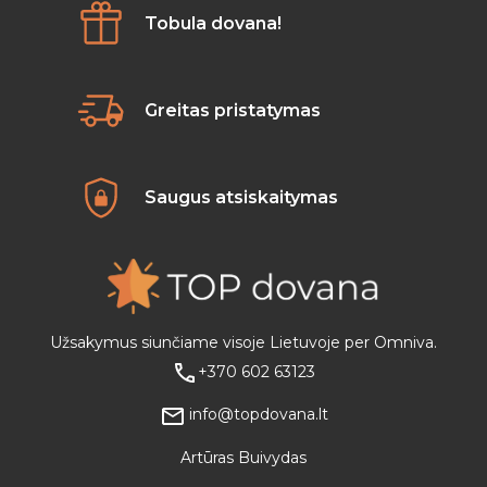
Tobula dovana!
Greitas pristatymas
Saugus atsiskaitymas
Užsakymus siunčiame visoje Lietuvoje per Omniva.
+370 602 63123
info@topdovana.lt
Artūras Buivydas