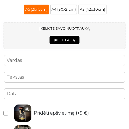
A5 (21x15cm)
A4 (30x21cm)
A3 (42x30cm)
ĮKELKITE SAVO NUOTRAUKĄ
ĮKELTI FAILĄ
Pridėti apšvietimą (+9 €)