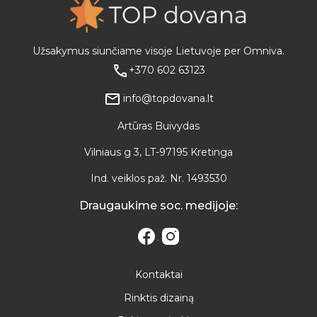
Užsakymus siunčiame visoje Lietuvoje per Omniva.
+370 602 63123
info@topdovana.lt
Artūras Buivydas
Vilniaus g 3, LT-97195 Kretinga
Ind. veiklos paž. Nr. 1493530
Draugaukime soc. medijoje:
Kontaktai
Rinktis dizainą