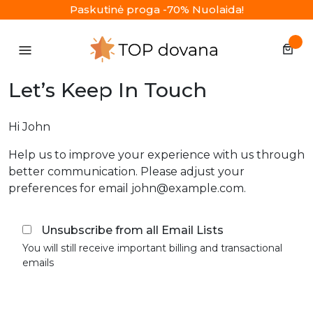
Skip
Paskutinė proga -70% Nuolaida!
to
content
Let’s Keep In Touch
Hi
John
Help us to improve your experience with us through
better communication. Please adjust your
preferences for email
john@example.com
.
Unsubscribe from all Email Lists
You will still receive important billing and transactional
emails